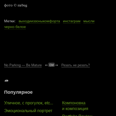
фото © mrbug
Метки:
выходииззоныкомфорта
инстаграм
мысли
черно-белое
No Parking — Be Mature
←
→
Резать не резать?
Ctrl
Популярное
Уличное, с прогулок, etc...
Компоновка
и композиция
Эмоциональный портрет